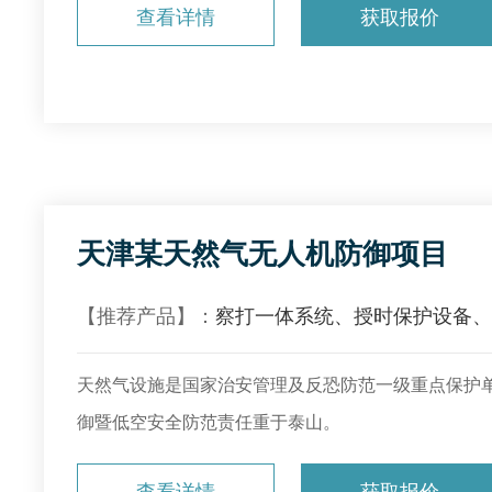
查看详情
获取报价
天津某天然气无人机防御项目
【推荐产品】：
察打一体系统、
授时保护设备、
天然气设施是国家治安管理及反恐防范一级重点保护
御暨低空安全防范责任重于泰山。
查看详情
获取报价