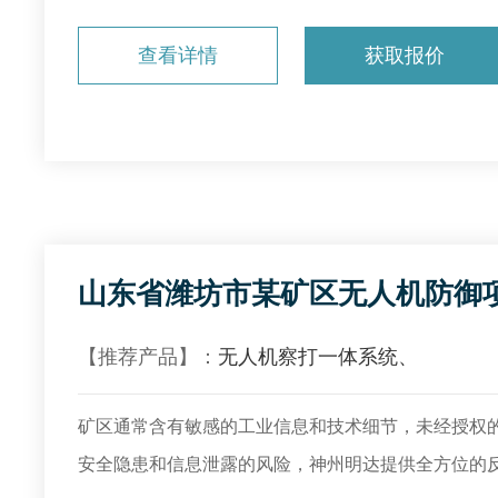
查看详情
获取报价
山东省潍坊市某矿区无人机防御
【推荐产品】：
无人机察打一体系统、
矿区通常含有敏感的工业信息和技术细节，未经授权
安全隐患和信息泄露的风险，神州明达提供全方位的