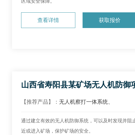
区域安全保障。
查看详情
获取报价
山西省寿阳县某矿场无人机防御
【推荐产品】：
无人机察打一体系统、
通过建立有效的无人机防御系统，可以及时发现并阻
近或进入矿场，保护矿场的安全。