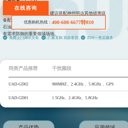
干扰距离
：1-5KM
在线咨询
适用场景
：固定式安装，建议搭配神州明达其他侦测设
备配套使用，效果更佳。适用于军警部队、电厂电站、
400-608-6677转810
优惠购机热线：
石油石化、航空机场、公安司法、监管场所等对无人机
有需求防御的重要领域场地。
免费上门调试安装
厂家直购 底价拿货
四对一售后服务
同类产品推荐
干扰频段
UAD-GD02
900MHZ、2.4GHz 、5.8GHz 、GPS
UAD-GD01
1.5GHz、2.4GHz、5.8GHz
产品优势
应用领域